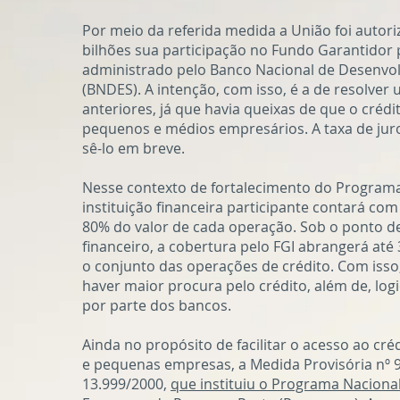
Por meio da referida medida a União foi autor
bilhões sua participação no Fundo Garantidor p
administrado pelo Banco Nacional de Desenvo
(BNDES). A intenção, com isso, é a de resolver
anteriores, já que havia queixas de que o créd
pequenos e médios empresários. A taxa de juro
sê-lo em breve.
Nesse contexto de fortalecimento do Programa,
instituição financeira participante contará com 
80% do valor de cada operação. Sob o ponto de
financeiro, a cobertura pelo FGI abrangerá até 
o conjunto das operações de crédito. Com iss
haver maior procura pelo crédito, além de, log
por parte dos bancos.
Ainda no propósito de facilitar o acesso ao cré
e pequenas empresas, a Medida Provisória nº 9
13.999/2000,
que instituiu o Programa Naciona