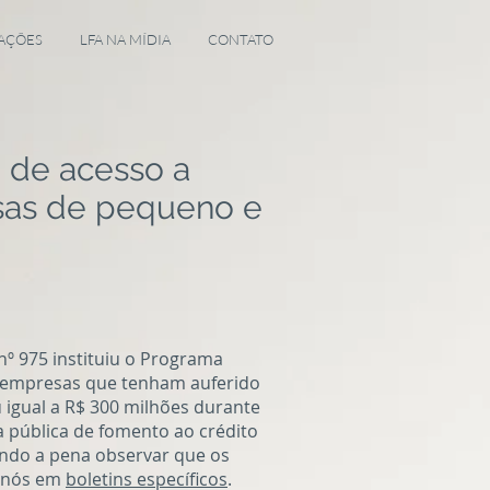
AÇÕES
LFA NA MÍDIA
CONTATO
a de acesso a
sas de pequeno e
nº 975 instituiu o Programa
s empresas que tenham auferido
ou igual a R$ 300 milhões durante
ca pública de fomento ao crédito
endo a pena observar que os
r nós em
boletins específicos
.