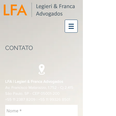
CONTATO
LFA | Legieri & Franca Advogados
Av. Francisco Matarazzo, 1.752 - Cj 2.415
​São Paulo, SP - CEP
05001-200
+55 11 2387 8209
|
+55 11 99326 8501