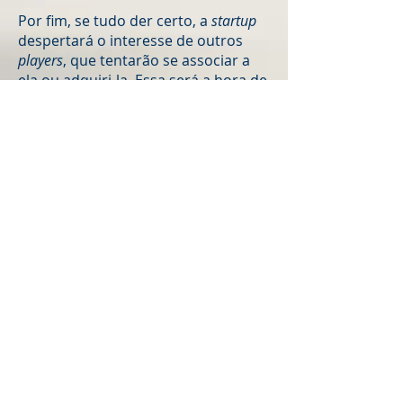
Por fim, se tudo der certo, a
startup
despertará o interesse de outros
players
, que tentarão se associar a
ela ou adquiri-la. Essa será a hora de
se preocupar com a fusão ou
aquisição (
M&A
) e todos os
procedimentos decorrentes. Por
exemplo, é natural que o
player
interessado na fusão ou aquisição
queira saber o real estado da
startup
em termos de
compliance
, relações
tributárias, trabalhistas e civis.
Assim, é feito um estudo completo
(
legal due diligence
) com o propósito
de identificar passivos ou riscos.
Esses, se identificados, depreciarão
o
valuation
da
startup
.
Visando facilitar a compreensão
desses desafios jurídicos, a LFA |