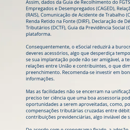
Assim, dados da Guia de Recolhimento do FGTS 
Empregados e Desempregados (CAGED), Relação
(RAIS), Comunicação de Acidente de Trabalho (
Renda Retido na Fonte (DIRF), Declaração de Dé
Tributários (DCTF), Guia da Previdência Social (
plataforma.
Consequentemente, o eSocial reduzirá a burocr
deveres acessórios, algo que desperdiça tempo
se sua implantação pode não ser amigável, a ten
relações entre União e contribuintes, o que dim
preenchimento. Recomenda-se investir em bons
informações.
Mas as facilidades não se encerram na unificaçã
preciso ter ciência que uma boa assessoria po
oportunidades a serem aproveitadas, como, por
compensações tributárias cruzadas entre débit
contribuições previdenciárias, algo inviável de 
De acordo com o cronograma fixado, a adesão 