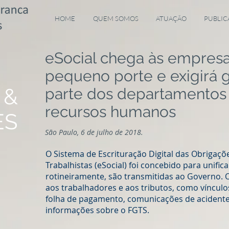
HOME
QUEM SOMOS
ATUAÇÃO
PUBLIC
eSocial chega às empres
pequeno porte e exigirá 
 &
parte dos departamentos f
recursos humanos
ES
São Paulo, 6 de julho de 2018.
O Sistema de Escrituração Digital das Obrigaçõe
Trabalhistas (eSocial) foi concebido para unific
rotineiramente, são transmitidas ao Governo. O
aos trabalhadores e aos tributos, como vínculos
folha de pagamento, comunicações de acidente 
informações sobre o FGTS.