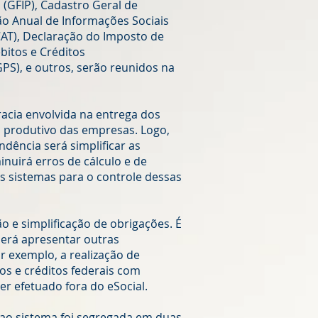
(GFIP), Cadastro Geral de
 Anual de Informações Sociais
CAT), Declaração do Imposto de
bitos e Créditos
GPS), e outros, serão reunidos na
acia envolvida na entrega dos
 produtivo das empresas. Logo,
dência será simplificar as
inuirá erros de cálculo e de
 sistemas para o controle dessas
o e simplificação de obrigações. É
derá apresentar outras
 exemplo, a realização de
os e créditos federais com
ser efetuado fora do eSocial.
ao sistema foi segregada em duas