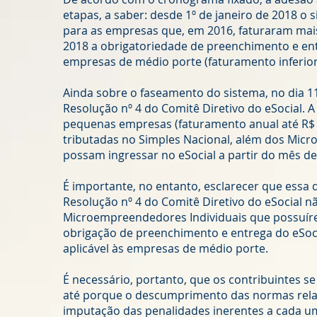
etapas, a saber: desde 1º de janeiro de 2018 o 
para as empresas que, em 2016, faturaram mais
2018 a obrigatoriedade de preenchimento e entr
empresas de médio porte (faturamento inferior
Ainda sobre o faseamento do sistema, no dia 11
Resolução nº 4 do Comitê Diretivo do eSocial. 
pequenas empresas (faturamento anual até R$
tributadas no Simples Nacional, além dos Micr
possam ingressar no eSocial a partir do mês d
É importante, no entanto, esclarecer que essa 
Resolução nº 4 do Comitê Diretivo do eSocial nã
Microempreendedores Individuais que possuír
obrigação de preenchimento e entrega do eSoc
aplicável às empresas de médio porte.
É necessário, portanto, que os contribuintes s
até porque o descumprimento das normas relat
imputação das penalidades inerentes a cada um